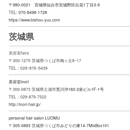
〒980-0021 宮城県仙台市宮城野区出花1丁目3-9
TEL:
070-8498-1728
https://www.bishou-yuu.com
茨城県
美容室faire
〒300-1275 茨城県つくば市梅ヶ丘8ｰ17
TEL：029ｰ876ｰ5439
美容室inori
〒300-0873 茨城県土浦市
荒川沖182-2
泉ビル1F-1号
TEL：029-879-7522
http://inori-hair.jp/
personal hair salon LUOMU
〒
305-0883
茨城県つくば市
みどりの東14-7
MixBox101